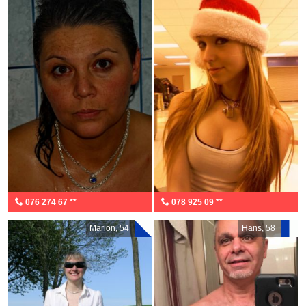
076 274 67 **
078 925 09 **
Marion, 54
Hans, 58