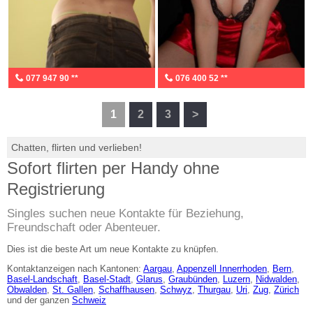
077 947 90 **
076 400 52 **
1
2
3
>
Chatten, flirten und verlieben!
Sofort flirten per Handy ohne
Registrierung
Singles suchen neue Kontakte für Beziehung,
Freundschaft oder Abenteuer.
Dies ist die beste Art um neue Kontakte zu knüpfen.
Kontaktanzeigen nach Kantonen:
Aargau
,
Appenzell Innerrhoden
,
Bern
,
Basel-Landschaft
,
Basel-Stadt
,
Glarus
,
Graubünden
,
Luzern
,
Nidwalden
,
Obwalden
,
St. Gallen
,
Schaffhausen
,
Schwyz
,
Thurgau
,
Uri
,
Zug
,
Zürich
und der ganzen
Schweiz