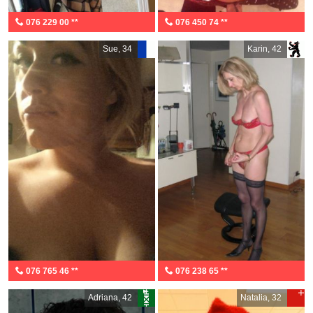
076 229 00 **
076 450 74 **
Sue, 34
Karin, 42
076 765 46 **
076 238 65 **
Adriana, 42
Natalia, 32