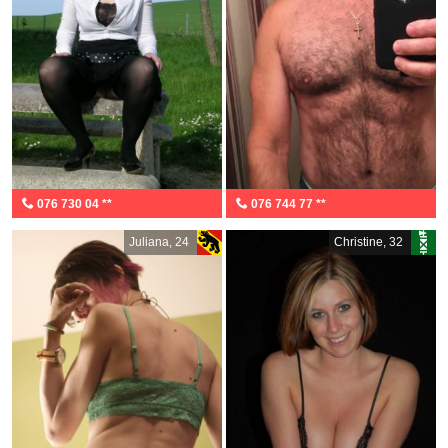
076 730 04 **
076 744 77 **
Juliana, 24
Christine, 32